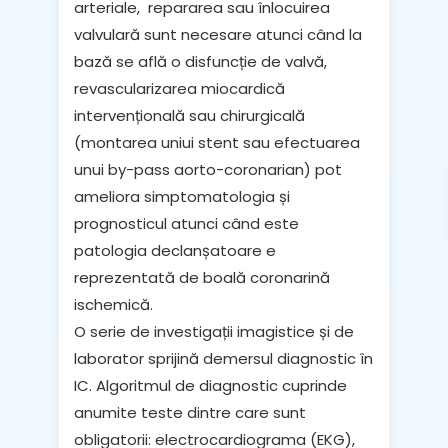
arteriale,
repararea sau înlocuirea
valvulară
sunt necesare atunci când la
bază se află o disfuncție de valvă,
revascularizarea miocardică
intervențională sau chirurgicală
(montarea uniui stent sau efectuarea
unui by-pass aorto-coronarian) pot
ameliora simptomatologia și
prognosticul atunci când este
patologia declanșatoare e
reprezentată de boală coronarină
ischemică.
O serie de investigații imagistice și de
laborator sprijină demersul diagnostic în
IC. Algoritmul de diagnostic cuprinde
anumite teste dintre care sunt
obligatorii:
electrocardiograma
(EKG),