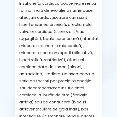
Insuficiența cardiacă poate reprezenta
forma finală de evoluție
a numeroase
afecțiuni cardiovasculare cum sunt:
hipertensiunea arterială, afecțiuni ale
valvelor cardiace (stenoze și/sau
regurgitări), boala coronariană (infarctul
miocardic, ischemie miocardică),
miocardite, cardiomiopatii (dilatativă,
hipertrofică, restrictivă), afecțiuni
cardiace date de toxice (alcool,
antracicline), iradiere. De asemenea, o
serie de
factori pot precipita
apariția
sau decompensarea insuficienței
cardiace:
tulburări de ritm
(fibrilația
atrială) sau
de conducere
(blocuri
atrioventriculare de grad înalt),
boli
infecțioase
(pulmonare, renale, biliare),