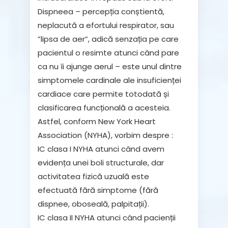
Dispneea
– percepția conștientă,
neplacută a efortului respirator
,
sau
”lipsa de aer”, adică senzația pe care
pacientul o resimte atunci când pare
ca nu îi ajunge aerul – este unul dintre
simptomele cardinale ale insuficienței
cardiace care permite totodată și
clasificarea funcțională a acesteia.
Astfel, conform New York Heart
Association (NYHA), vorbim despre :
IC clasa I NYHA atunci când avem
evidența unei boli structurale, dar
activitatea fizică uzuală este
efectuată fără simptome (fără
dispnee, oboseală, palpitații).
IC clasa II NYHA atunci când pacienții