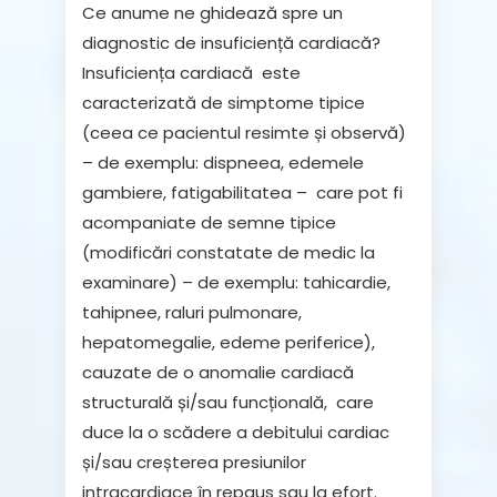
Ce anume ne ghidează spre un
diagnostic de insuficiență cardiacă?
Insuficiența cardiacă
este
caracterizată de
simptome tipice
(ceea ce pacientul resimte și observă)
–
de exemplu: dispneea, edemele
gambiere, fatigabilitatea
–
care pot fi
acompaniate de
semne tipice
(modificări constatate de medic la
examinare) – de exemplu: tahicardie,
tahipnee, raluri pulmonare,
hepatomegalie, edeme periferice),
cauzate de o
anomalie cardiacă
structurală și/sau funcțională,
care
duce la o scădere a debitului cardiac
și/sau creșterea presiunilor
intracardiace în
repaus sau la efort
.