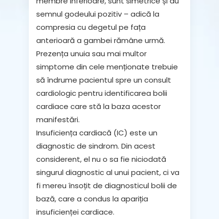
membre inferioare, sunt simetrice și au
semnul godeului pozitiv – adică la
compresia cu degetul pe fața
anterioară a gambei rămâne urmă.
Prezența unuia sau mai multor
simptome din cele menționate trebuie
să îndrume pacientul spre un consult
cardiologic pentru
identificarea bolii
cardiace
care stă la baza acestor
manifestări.
Insuficiența cardiacă
(IC) este un
diagnostic de sindrom. Din acest
considerent, el nu o sa fie niciodată
singurul diagnostic al unui pacient, ci va
fi mereu însoțit de diagnosticul bolii de
bază, care a condus la apariția
insuficienței cardiace.