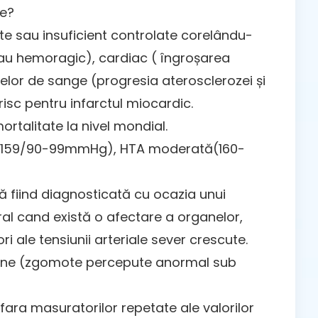
le?
ate sau insuficient controlate corelându-
 sau hemoragic), cardiac ( îngroșarea
vaselor de sange (progresia aterosclerozei și
 risc pentru infarctul miocardic.
rtalitate la nivel mondial.
 (140-159/90-99mmHg), HTA moderată(160-
ă fiind diagnosticată cu ocazia unui
eral cand există o afectare a organelor,
i ale tensiunii arteriale sever crescute.
 acufene (zgomote percepute anormal sub
ara masuratorilor repetate ale valorilor