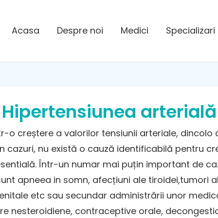
Acasa
Despre noi
Medici
Specializari
Hipertensiunea arterială
r-o creștere a valorilor tensiunii arteriale, dincol
zuri, nu există o cauză identificabilă pentru crește
esentială. Într-un numar mai puțin important de ca
t apneea in somn, afecțiuni ale tiroidei,tumori ale
genitale etc sau secundar administrării unor medi
oare nesteroidiene, contraceptive orale, decongesti