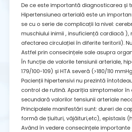
De ce este importantă diagnosticarea și t
Hipertensiunea arterială este un important
se cu o serie de complicații la nivel: cer
muschiului inimii , insuficiență cardiacă ),
afectarea circulației în diferite teritorii)
Astfel prin consecințele sale asupra organ
În funcție de valorile tensiunii arterial
179/100-109) și HTA severă (>180/110 mmH
Pacienții hipertensivi nu prezintă întotde
control de rutină. Apariția simptomelor în 
secundară valorilor tensiunii arteriale nec
Principalele manifestări sunt: dureri de ca
formă de țiuituri, vâjâituri,etc), epistaxis 
Având în vedere consecințele importante a