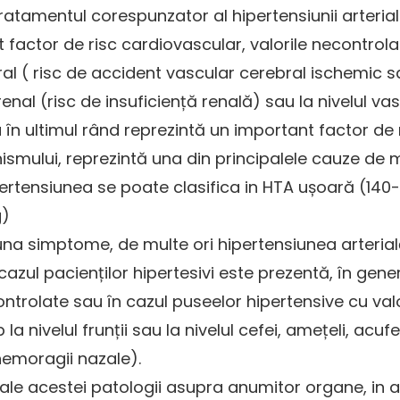
ratamentul corespunzator al hipertensiunii arteria
 factor de risc cardiovascular, valorile necontrol
ebral ( risc de accident vascular cerebral ischemic
 renal (risc de insuficiență renală) sau la nivelul 
. Nu în ultimul rând reprezintă un important factor de
ismului, reprezintă una din principalele cauze de mo
e, hipertensiunea se poate clasifica in HTA ușoară
g)
auna simptome, de multe ori hipertensiunea arterial
cazul pacienților hipertesivi este prezentă, în gen
ontrolate sau în cazul puseelor hipertensive cu valor
p la nivelul frunții sau la nivelul cefei, amețeli,
(hemoragii nazale).
le acestei patologii asupra anumitor organe, in af