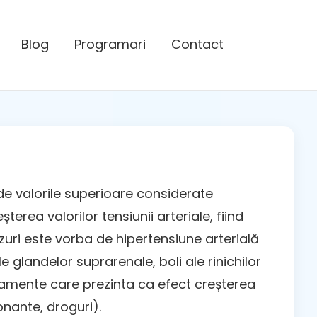
Blog
Programari
Contact
o de valorile superioare considerate
rea valorilor tensiunii arteriale, fiind
zuri este vorba de hipertensiune arterială
 glandelor suprarenale, boli ale rinichilor
camente care prezinta ca efect creșterea
onante, droguri).