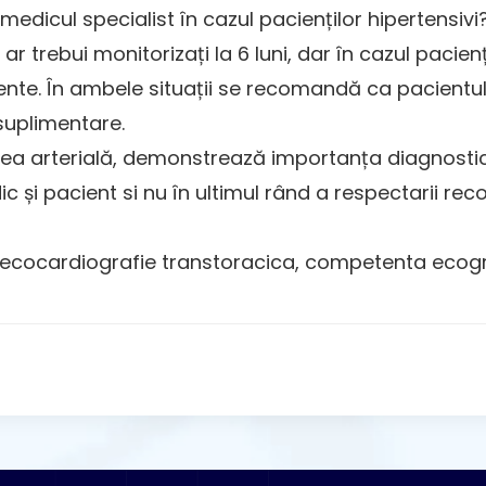
medicul specialist în cazul pacienților hipertensivi
ar trebui monitorizați la 6 luni, dar în cazul pacien
nte. În ambele situații se recomandă ca pacientul sa
r suplimentare.
ea arterială, demonstrează importanța diagnosticari
c și pacient si nu în ultimul rând a respectarii re
 ecocardiografie transtoracica, competenta ecogr