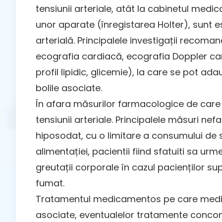
tensiunii arteriale, atât la cabinetul med
unor aparate (înregistarea Holter), sunt es
arterială. Principalele investigații recom
ecografia cardiacă, ecografia Doppler car
profil lipidic, glicemie), la care se pot ad
bolile asociate.
În afara măsurilor farmacologice de care 
tensiunii arteriale. Principalele măsuri n
hiposodat, cu o limitare a consumului de s
alimentației, pacientii fiind sfatuiti sa 
greutații corporale în cazul pacienților s
fumat.
Tratamentul medicamentos pe care medicul 
asociate, eventualelor tratamente concomit