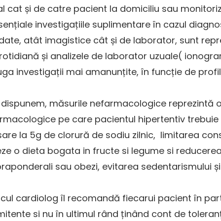
ical cat și de catre pacient la domiciliu sau monito
ențiale investigațiile suplimentare în cazul diagnos
andate, atât imagistice cât și de laborator, sunt r
otidiană și analizele de laborator uzuale( ionog
auga investigații mai amanunțite, în funcție de profil
dispunem, măsurile nefarmacologice reprezintă o pa
efarmacologice pe care pacientul hipertentiv trebuie
are la 5g de clorură de sodiu zilnic, limitarea co
urmeze o dieta bogata in fructe si legume si reduce
upraponderali sau obezi, evitarea sedentarismului și
cardiolog îl recomandă fiecarui pacient în parte,
ente si nu în ultimul rând ținând cont de toleranț