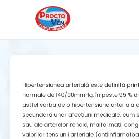
Hipertensiunea arterială este definită print
normale de 140/90mmHg. În peste 95 % din ca
astfel vorba de o hipertensiune arterială 
secundară unor afecțiuni medicale, cum sun
sau ale arterelor renale, malformații con
valorilor tensiunii arteriale (antiinflamat