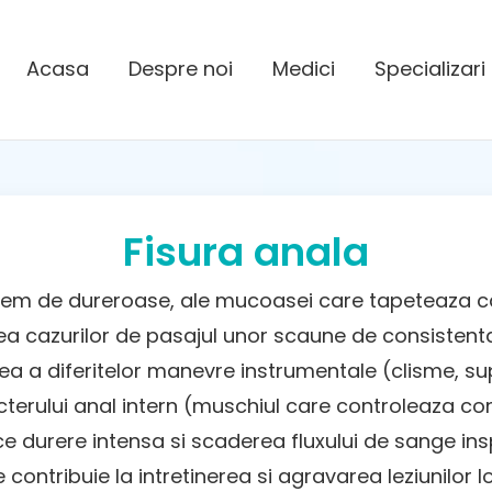
Acasa
Despre noi
Medici
Specializari
Fisura anala
 extrem de dureroase, ale mucoasei care tapeteaza c
a cazurilor de pasajul unor scaune de consistenta 
 a diferitelor manevre instrumentale (clisme, supoz
terului anal intern (muschiul care controleaza co
ce durere intensa si scaderea fluxului de sange in
 contribuie la intretinerea si agravarea leziunilor 