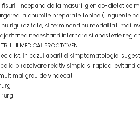
fisurii, incepand de la masuri igienico-dietetice m
urgerea la anumite preparate topice (unguente car
i cu rigurozitate, si terminand cu modalitati mai in
majoritatea necesitand internare si anestezie regi
ENTRULUI MEDICAL PROCTOVEN.
cialist, in cazul aparitiei simptomatologiei sugest
la o rezolvare relativ simpla si rapida, evitand o 
 mult mai greu de vindecat.
rurg
irurg